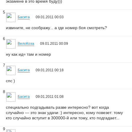
экзамене в это время буду)))
5
Басита
09.01.2011 00:03
извините, не соображу... а где номер боя смотреть?
6
ВелоКоза
09.01.2011 00:09
ну как ид= там и номер
7
Басита
09.01.2011 00:18
спс )
8
Басита
09.01.2011 01:08
специально подгадывать разве интересно? вот когда
случайно — это знак удачи :) интересно, кому повезет: тому
кто случайно вступит в 300000-й или тому, кто подгадает...
9