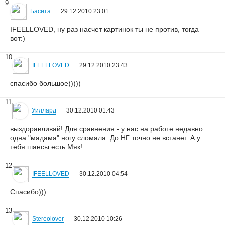
9
Басита
29.12.2010 23:01
IFEELLOVED, ну раз насчет картинок ты не против, тогда
вот:)
10
IFEELLOVED
29.12.2010 23:43
спасибо большое)))))
11
Уиллард
30.12.2010 01:43
выздоравливай! Для сравнения - у нас на работе недавно
одна "мадама" ногу сломала. До НГ точно не встанет. А у
тебя шансы есть Мяк!
12
IFEELLOVED
30.12.2010 04:54
Спасибо)))
13
Stereolover
30.12.2010 10:26