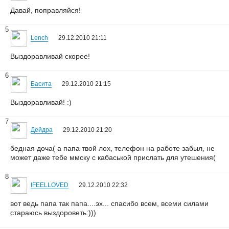
Давай, поправляйся!
5
Lench
29.12.2010 21:11
Выздоравливай скорее!
6
Басита
29.12.2010 21:15
Выздоравливай! :)
7
Дейдра
29.12.2010 21:20
бедная доча( а папа твой лох, телефон на работе забыл, не
может даже тебе ммску с кабаськой прислать для утешения(
8
IFEELLOVED
29.12.2010 22:32
вот ведь папа так папа....эх... спасибо всем, всеми силами
стараюсь выздороветь:)))