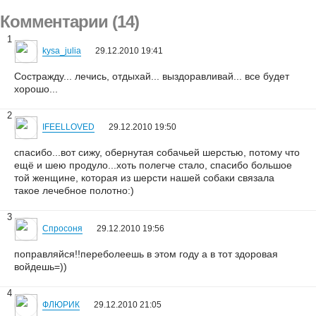
Комментарии (14)
1
kysa_julia
29.12.2010 19:41
Состражду... лечись, отдыхай... выздоравливай... все будет
хорошо...
2
IFEELLOVED
29.12.2010 19:50
спасибо...вот сижу, обернутая собачьей шерстью, потому что
ещё и шею продуло...хоть полегче стало, спасибо большое
той женщине, которая из шерсти нашей собаки связала
такое лечебное полотно:)
3
Спросоня
29.12.2010 19:56
поправляйся!!переболеешь в этом году а в тот здоровая
войдешь=))
4
ФЛЮРИК
29.12.2010 21:05