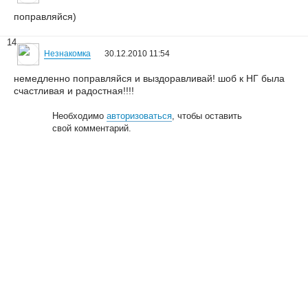
поправляйся)
14
Незнакомка
30.12.2010 11:54
немедленно поправляйся и выздоравливай! шоб к НГ была
счастливая и радостная!!!!
Необходимо
авторизоваться
, чтобы оставить
свой комментарий.
© 2006—2026
Creogen! Media Laboratory
. Также выражаем
благодарность
всем
, кто принимал участие в поддержке и развитии
проекта.