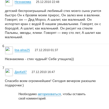
Незнакомка
25.12.2010 22:48
детский беспроигрышный любимый стих моего сына учится
быстро Он к бровям моим прирос, Он залез мне в валенки.
Говорят, он — Дед Мороз, А шалит, как маленький. Он
испортил кран с водой В нашем умывальнике. Говорят, он с
бородой, А шалит, как маленький. Он рисует на стекле
Пальмы, звезды, ялики. Говорят — ему сто лет, А шалит как
маленький.
6
lisa-alisa25
27.12.2010 01:37
Незнакомка - стих чудный! Себе утащила))
7
ДанКа97
27.12.2010 16:47
Спасибо всем огромнейшее! Сегодня вечером разошлю
подарочки:)
Необходимо
авторизоваться
, чтобы оставить
свой комментарий.