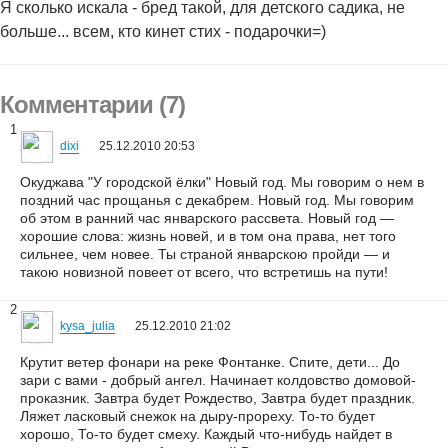
Я сколько искала - бред такой, для детского садика, не
больше... всем, кто кинет стих - подарочки=)
Комментарии (7)
1
dixi
25.12.2010 20:53
Окуджава "У городской ёлки" Новый год. Мы говорим о нем в
поздний час прощанья с декабрем. Новый год. Мы говорим
об этом в ранний час январского рассвета. Новый год —
хорошие слова: жизнь новей, и в том она права, нет того
сильнее, чем новее. Ты страной январскою пройди — и
такою новизной повеет от всего, что встретишь на пути!
2
kysa_julia
25.12.2010 21:02
Крутит ветер фонари на реке Фонтанке. Спите, дети... До
зари с вами - добрый ангел. Начинает колдовство домовой-
проказник. Завтра будет Рождество, Завтра будет праздник.
Ляжет ласковый снежок на дыру-прореху. То-то будет
хорошо, То-то будет смеху. Каждый что-нибудь найдет в