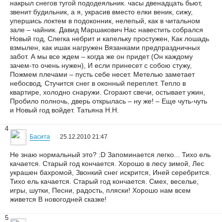
накрыл снегов тугой пододеяльник. часы двенадцать бьют,
звенит будильник, а я, украсив вместо елки веник, сижу,
упершись локтем в подоконник, нелепый, как в читальном
зале – чайник. Давид Маршакович Нас навестить собрался
Новый год, Слегка небрит и капельку простужен, Как лошадь
взмылен, как ишак нагружен Вязанками предпраздничных
забот. А мы все ждем – когда же он придет (Он каждому
зачем-то очень нужен), И если принесет с собою стужу,
Пожмем плечами – пусть себе несет. Метелью заметает
небосвод, Стучится снег в оконный переплет. Тепло в
квартире, холодно снаружи. Сгорают свечи, остывает ужин,
Пробило полночь, дверь открылась – ну же! – Еще чуть-чуть
и Новый год войдет. Татьяна Н.Н.
4
Басита
25.12.2010 21:47
Не знаю нормальный это? :D Запоминается легко... Тихо ель
качается. Старый год кончается. Хорошо в лесу зимой, Лес
украшен бахромой, Звонкий снег искрится, Иней серебрится.
Тихо ель качается. Старый год кончается. Смех, веселье,
игры, шутки, Песни, радость, пляски! Хорошо нам всем
живется В новогодней сказке!
5