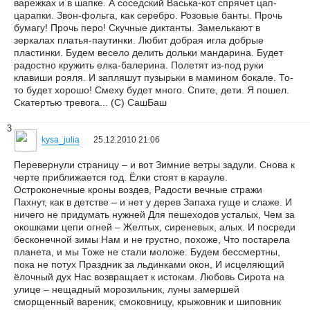
варежках и в шапке. А соседский Васька-кот спрячет цап-
царапки. Звон-фольга, как серебро. Розовые банты. Прочь
бумагу! Прочь перо! Скучные диктанты. Замелькают в
зеркалах платья-паутинки. Любит добрая игла добрые
пластинки. Будем весело делить дольки мандарина. Будет
радостно кружить елка-балерина. Полетят из-под руки
клавиши рояля. И запляшут пузырьки в мамином бокале. То-
то будет хорошо! Смеху будет много. Спите, дети. Я пошел.
Скатертью тревога... (С) СашБаш
3
kysa_julia
25.12.2010 21:06
Перевернули страницу – и вот Зимние ветры задули. Снова к
черте приближается год. Ёлки стоят в карауле.
Остроконечные кроны воздев, Радости вечные стражи
Пахнут, как в детстве – и нет у дерев Запаха гуще и слаже. И
ничего не придумать нужней Для пешеходов усталых, Чем за
окошками цепи огней – Желтых, сиреневых, алых. И посреди
бесконечной зимы Нам и не грустно, похоже, Что постарела
планета, и мы Тоже не стали моложе. Будем бессмертны,
пока не потух Праздник за льдинками окон, И исцеляющий
ёлочный дух Нас возвращает к истокам. Любовь Сирота на
улице – нещадный морозильник, луны замершей
сморщенный вареник, смоковницу, крыжовник и шиповник