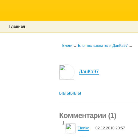
Главная
Блоги
→
Блог пользователя ДанКа97
→
ДанКа97
ыыыыыы
Комментарии (1)
1
Elenko
02.12.2010 20:57