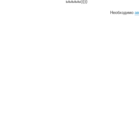
ыыыыы))))
Необходимо
ав