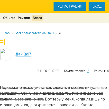
РЕГИСТРАЦИЯ
ВХОД
Об игре
Рейтинг
Блоги
Блоги
→
Блог пользователя ДанКа97
→ =(
=(
ДанКа97
10.11.2010 17:02
Комментариев:
2
Рейтинг: 0
Подскажите пожалуйста, как сделать в мозиле визуальные
закладки?.. Они у меня делись куда-то.. Уже и яндекс-бар
качала, а все равно нет..
Вот терь у меня, когда лазишь по
страницам иногда открывается новое окно.. Как это