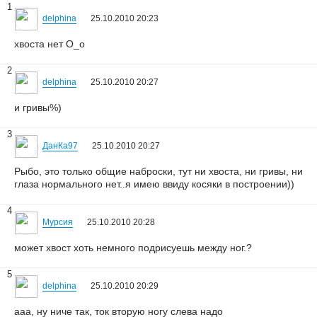
1
delphina
25.10.2010 20:23
хвоста нет О_о
2
delphina
25.10.2010 20:27
и гривы%)
3
ДанКа97
25.10.2010 20:27
Рыбо, это только общие наброски, тут ни хвоста, ни гривы, ни
глаза нормального нет..я имею ввиду косяки в построении))
4
Мурсия
25.10.2010 20:28
может хвост хоть немного подрисуешь между ног.?
5
delphina
25.10.2010 20:29
ааа, ну ниче так, ток вторую ногу слева надо