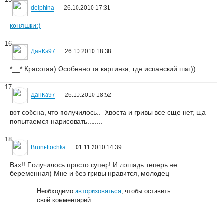
delphina
26.10.2010 17:31
коняшки:)
16
ДанКа97
26.10.2010 18:38
*__* Красотаа) Особенно та картинка, где испанский шаг))
17
ДанКа97
26.10.2010 18:52
вот собсна, что получилось..
Хвоста и гривы все еще нет, ща
попытаемся нарисовать........
18
Brunettochka
01.11.2010 14:39
Вах!! Получилось просто супер! И лошадь теперь не
беременная) Мне и без гривы нравится, молодец!
Необходимо
авторизоваться
, чтобы оставить
свой комментарий.