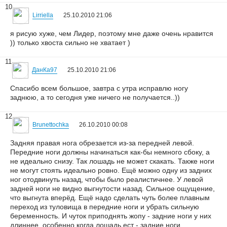
10
Lirriella
25.10.2010 21:06
я рисую хуже, чем Лидер, поэтому мне даже очень нравится
)) только хвоста сильно не хватает )
11
ДанКа97
25.10.2010 21:06
Спасибо всем большое, завтра с утра исправлю ногу
заднюю, а то сегодня уже ничего не получается..))
12
Brunettochka
26.10.2010 00:08
Задняя правая нога обрезается из-за передней левой.
Передние ноги должны начинаться как-бы немного сбоку, а
не идеально снизу. Так лошадь не может скакать. Также ноги
не могут стоять идеально ровно. Ещё можно одну из задних
ног отодвинуть назад, чтобы было реалистичнее. У левой
задней ноги не видно выгнутости назад. Сильное ощущение,
что выгнута вперёд. Ещё надо сделать чуть более плавным
переход из туловища в передние ноги и убрать сильную
беременность. И чуток приподнять жопу - задние ноги у них
длиннее, особенно когда лошадь ест - задние ноги