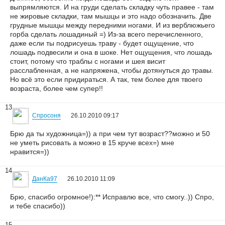
выпрямляются. И на груди сделать складку чуть правее - там
не жировые складки, там мышцы и это надо обозначить. Две
грудные мышцы между передними ногами. И из верблюжьего
горба сделать лошадиный =) Из-за всего перечисленного,
даже если ты подрисуешь траву - будет ощущение, что
лошадь подвесили и она в шоке. Нет ощущения, что лошадь
стоит, потому что траблы с ногами и шея висит
расслабленная, а не напряжена, чтобы дотянуться до травы.
Но всё это если придираться. А так, тем более для твоего
возраста, более чем супер!!
13
Спросоня
26.10.2010 09:17
Брю да ты художница=)) а при чем тут возраст??можно и 50
не уметь рисовать а можно в 15 круче всех=) мне
нравится=))
14
ДанКа97
26.10.2010 11:09
Брю, спасибо огромное!):** Исправлю все, что смогу..)) Спро,
и тебе спасибо))
15