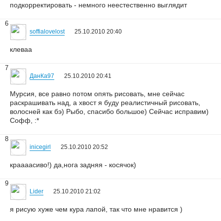
подкорректировать - немного неестественно выглядит
6
soffialovelost
25.10.2010 20:40
клеваа
7
ДанКа97
25.10.2010 20:41
Мурсия, все равно потом опять рисовать, мне сейчас
раскрашивать над, а хвост я буду реалистичный рисовать,
волосней как бэ) Рыбо, спасибо большое) Сейчас исправим)
Софф, :*
8
inicegirl
25.10.2010 20:52
краааасиво!) да,нога задняя - косячок)
9
Lider
25.10.2010 21:02
я рисую хуже чем кура лапой, так что мне нравится )