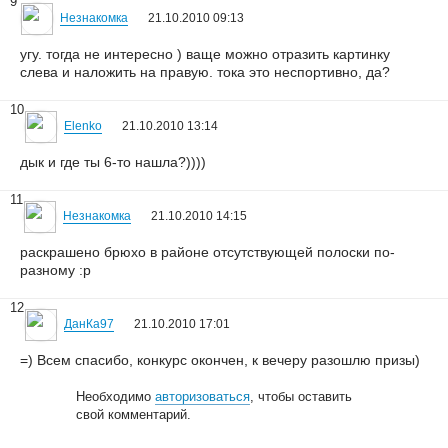
9
Незнакомка
21.10.2010 09:13
угу. тогда не интересно ) ваще можно отразить картинку
слева и наложить на правую. тока это неспортивно, да?
10
Elenko
21.10.2010 13:14
дык и где ты 6-то нашла?))))
11
Незнакомка
21.10.2010 14:15
раскрашено брюхо в районе отсутствующей полоски по-
разному :р
12
ДанКа97
21.10.2010 17:01
=) Всем спасибо, конкурс окончен, к вечеру разошлю призы)
Необходимо
авторизоваться
, чтобы оставить
свой комментарий.