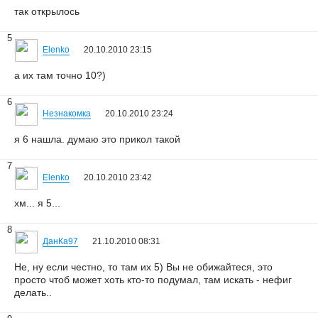
так открылось
5
Elenko
20.10.2010 23:15
а их там точно 10?)
6
Незнакомка
20.10.2010 23:24
я 6 нашла. думаю это прикол такой
7
Elenko
20.10.2010 23:42
хм... я 5...
8
ДанКа97
21.10.2010 08:31
Не, ну если честно, то там их 5) Вы не обижайтеся, это
просто чтоб может хоть кто-то подумал, там искать - нефиг
делать..