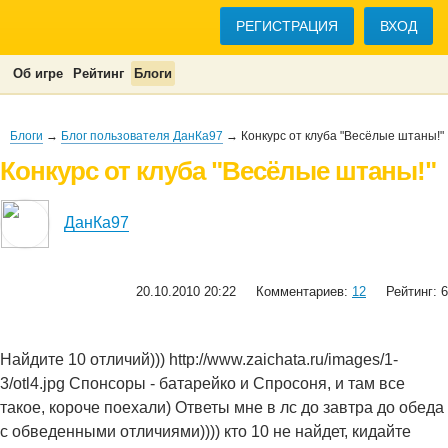
РЕГИСТРАЦИЯ
ВХОД
Об игре
Рейтинг
Блоги
Блоги
→
Блог пользователя ДанКа97
→ Конкурс от клуба "Весёлые штаны!"
Конкурс от клуба "Весёлые штаны!"
ДанКа97
20.10.2010 20:22
Комментариев:
12
Рейтинг: 6
Найдите 10 отличий))) http://www.zaichata.ru/images/1-
3/otl4.jpg Спонсоры - батарейко и Спросоня, и там все
такое, короче поехали) Ответы мне в лс до завтра до обеда
с обведенными отличиями)))) кто 10 не найдет, кидайте