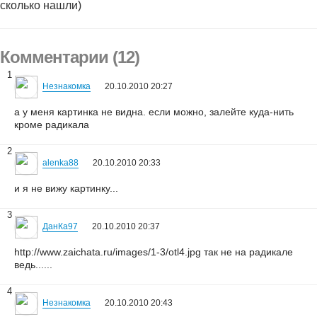
сколько нашли)
Комментарии (12)
1
Незнакомка
20.10.2010 20:27
а у меня картинка не видна. если можно, залейте куда-нить
кроме радикала
2
alenka88
20.10.2010 20:33
и я не вижу картинку...
3
ДанКа97
20.10.2010 20:37
http://www.zaichata.ru/images/1-3/otl4.jpg так не на радикале
ведь......
4
Незнакомка
20.10.2010 20:43