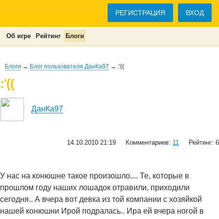
РЕГИСТРАЦИЯ
ВХОД
Об игре
Рейтинг
Блоги
Блоги
→
Блог пользователя ДанКа97
→ :'((
:'((
ДанКа97
14.10.2010 21:19
Комментариев:
11
Рейтинг: 6
У нас на конюшне такое произошло.... Те, которые в
прошлом году наших лошадок отравили, приходили
сегодня.. А вчера вот девка из той компании с хозяйкой
нашей конюшни Ирой подралась.. Ира ей вчера ногой в