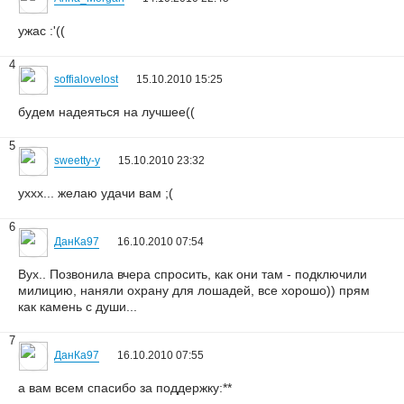
ужас :'((
4
soffialovelost
15.10.2010 15:25
будем надеяться на лучшее((
5
sweetty-y
15.10.2010 23:32
уххх... желаю удачи вам ;(
6
ДанКа97
16.10.2010 07:54
Вух.. Позвонила вчера спросить, как они там - подключили
милицию, наняли охрану для лошадей, все хорошо)) прям
как камень с души...
7
ДанКа97
16.10.2010 07:55
а вам всем спасибо за поддержку:**