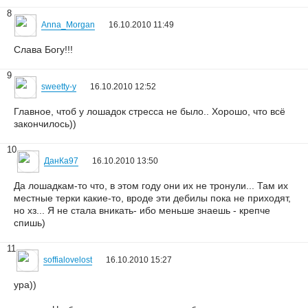
8
Anna_Morgan
16.10.2010 11:49
Слава Богу!!!
9
sweetty-y
16.10.2010 12:52
Главное, чтоб у лошадок стресса не было.. Хорошо, что всё
закончилось))
10
ДанКа97
16.10.2010 13:50
Да лошадкам-то что, в этом году они их не тронули... Там их
местные терки какие-то, вроде эти дебилы пока не приходят,
но хз... Я не стала вникать- ибо меньше знаешь - крепче
спишь)
11
soffialovelost
16.10.2010 15:27
ура))