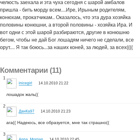
челюсть заехала и эта чуха сегодня с шарой амбалов
пришла - бить морду всем....Ире, Ирыным родителям,
конюхам, прокатчикам.. Оказалось, что эта дура хозяйка
половины конюшни, а второй половины - хозяйка Ира. И
вот одни с этой шарой разбираются, другие в конюшню
бегом, чтобы не дай Бог лошадям ничего не сделали, все
орут.... Я так боюсь...за наших коней, за людей, за всех((((
Комментарии (11)
1
inicegirl
14.10.2010 21:22
лошадок жаль((
2
ДанКа97
14.10.2010 21:23
ага(( Надеюсь, все образуется, мне так страшно((
3
Anna_Morgan
14.10.2010 22:45