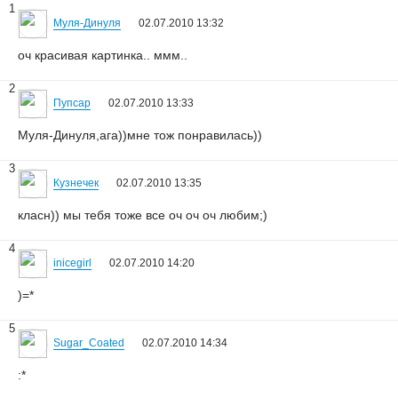
1
Муля-Динуля
02.07.2010 13:32
оч красивая картинка.. ммм..
2
Пупсар
02.07.2010 13:33
Муля-Динуля,ага))мне тож понравилась))
3
Кузнечек
02.07.2010 13:35
класн)) мы тебя тоже все оч оч оч любим;)
4
inicegirl
02.07.2010 14:20
)=*
5
Sugar_Coated
02.07.2010 14:34
:*