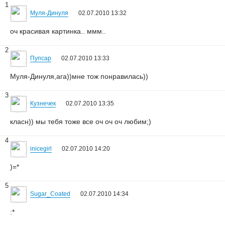
1
Муля-Динуля
02.07.2010 13:32
оч красивая картинка.. ммм..
2
Пупсар
02.07.2010 13:33
Муля-Динуля,ага))мне тож понравилась))
3
Кузнечек
02.07.2010 13:35
класн)) мы тебя тоже все оч оч оч любим;)
4
inicegirl
02.07.2010 14:20
)=*
5
Sugar_Coated
02.07.2010 14:34
:*