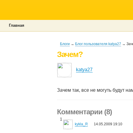
Главная
Блоги
→
Блог пользователя katya27
→ Зач
Зачем?
katya27
Зачем так, все не могуть будут на
Комментарии (8)
1
kykla_R
14.05.2009 19:10