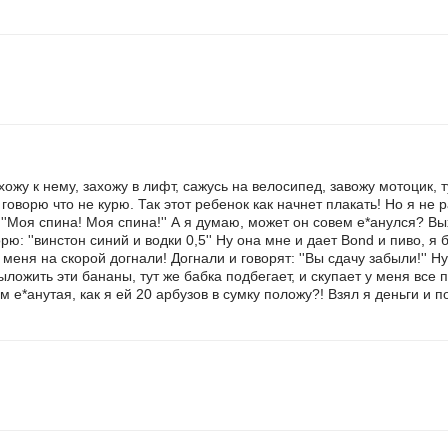
хожу к нему, захожу в лифт, сажусь на велосипед, завожу мотоцик, т
 я говорю что не курю. Так этот ребенок как начнет плакать! Но я не 
: ''Моя спина! Моя спина!'' А я думаю, может он совем е*анулся? Вы
рю: ''винстон синий и водки 0,5'' Ну она мне и дает Bond и пиво, я 
 меня на скорой догнали! Догнали и говорят: ''Вы сдачу забыли!'' Н
ыложить эти бананы, тут же бабка подбегает, и скупает у меня все 
ем е*анутая, как я ей 20 арбузов в сумку положу?! Взял я деньги и 