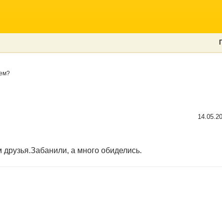
ем?
14.05.2
м друзья.Забанили, а много обиделись.