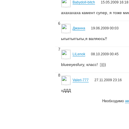
Babydoll-bitch
15.05.2009 16:18
ахахахаха камент супер, я тоже ми
6
Джанна
19.06.2009 00:03
ыгыггыггыгы,я валяюсь!!
7
LiLenok
08.10.2009 00:45
blueeyesfury, класс! :))))
8
Valeri-777
27.11.2009 23:16
хДДД
Необходимо
ав