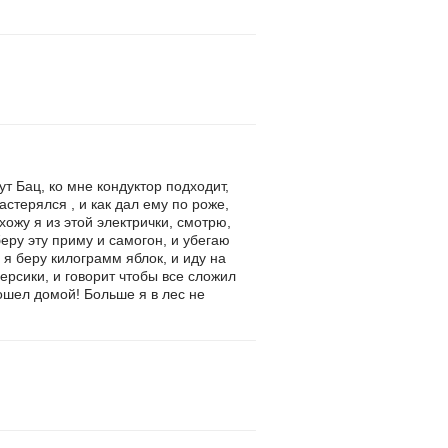
ут Бац, ко мне кондуктор подходит,
растерялся , и как дал ему по роже,
хожу я из этой электрички, смотрю,
беру эту приму и самогон, и убегаю
у я беру килограмм яблок, и иду на
персики, и говорит чтобы все сложил
пошел домой! Больше я в лес не