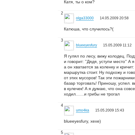
Катя, ты о ком?
2
olga33000
14.05.2009 20:58
Катюша, что случилось?(
3
blueeyesfury
15.05.2009 11:12
Я гулял по лесу, вижу колодец. Под
и говорит: ''Дядя, уступи место'' А
а он хватается за коленку и кричит
маршрутка стоит. Ну подхожу и гово
от этих мусоров! Так эти пожарники
базар торговать! Приношу, успел. в
в кулечек! А я думаю, что она совс
ходил.......и грибы не трогал
4
umo4ka
15.05.2009 15:43
blueeyesfury, хехе)
5