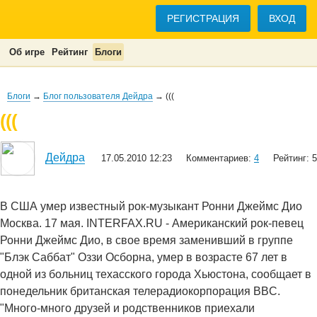
РЕГИСТРАЦИЯ
ВХОД
Об игре
Рейтинг
Блоги
Блоги
→
Блог пользователя Дейдра
→ (((
(((
Дейдра
17.05.2010 12:23
Комментариев:
4
Рейтинг: 5
В США умер известный рок-музыкант Ронни Джеймс Дио
Москва. 17 мая. INTERFAX.RU - Американский рок-певец
Ронни Джеймс Дио, в свое время заменивший в группе
"Блэк Саббат" Оззи Осборна, умер в возрасте 67 лет в
одной из больниц техасского города Хьюстона, сообщает в
понедельник британская телерадиокорпорация BBC.
"Много-много друзей и родственников приехали