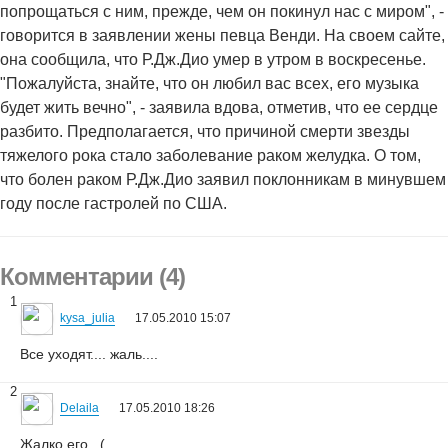
попрощаться с ним, прежде, чем он покинул нас с миром", -
говорится в заявлении жены певца Венди. На своем сайте,
она сообщила, что Р.Дж.Дио умер в утром в воскресенье.
"Пожалуйста, знайте, что он любил вас всех, его музыка
будет жить вечно", - заявила вдова, отметив, что ее сердце
разбито. Предполагается, что причиной смерти звезды
тяжелого рока стало заболевание раком желудка. О том,
что болен раком Р.Дж.Дио заявил поклонникам в минувшем
году после гастролей по США.
Комментарии (4)
1
kysa_julia
17.05.2010 15:07
Все уходят.... жаль....
2
Delaila
17.05.2010 18:26
Жалко его...(