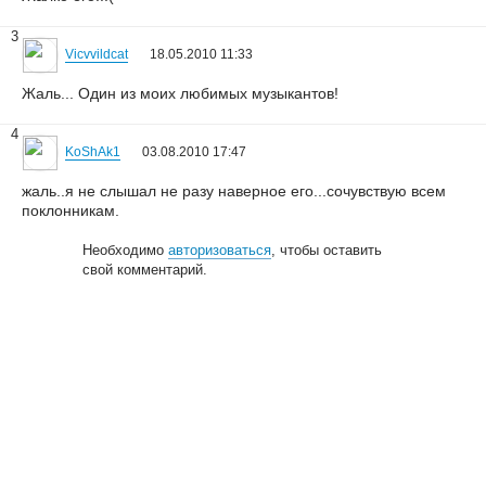
3
Vicvvildcat
18.05.2010 11:33
Жаль... Один из моих любимых музыкантов!
4
KoShAk1
03.08.2010 17:47
жаль..я не слышал не разу наверное его...сочувствую всем
поклонникам.
Необходимо
авторизоваться
, чтобы оставить
свой комментарий.
© 2006—2026
Creogen! Media Laboratory
. Также выражаем