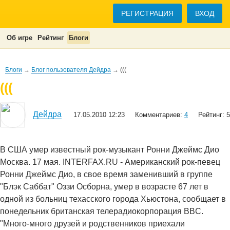
РЕГИСТРАЦИЯ
ВХОД
Об игре
Рейтинг
Блоги
Блоги
→
Блог пользователя Дейдра
→ (((
(((
Дейдра
17.05.2010 12:23
Комментариев:
4
Рейтинг: 5
В США умер известный рок-музыкант Ронни Джеймс Дио
Москва. 17 мая. INTERFAX.RU - Американский рок-певец
Ронни Джеймс Дио, в свое время заменивший в группе
"Блэк Саббат" Оззи Осборна, умер в возрасте 67 лет в
одной из больниц техасского города Хьюстона, сообщает в
понедельник британская телерадиокорпорация BBC.
"Много-много друзей и родственников приехали