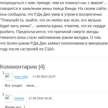
попрощаться с ним, прежде, чем он покинул нас с миром", -
говорится в заявлении жены певца Венди. На своем сайте,
она сообщила, что Р.Дж.Дио умер в утром в воскресенье.
"Пожалуйста, знайте, что он любил вас всех, его музыка
будет жить вечно", - заявила вдова, отметив, что ее сердце
разбито. Предполагается, что причиной смерти звезды
тяжелого рока стало заболевание раком желудка. О том,
что болен раком Р.Дж.Дио заявил поклонникам в минувшем
году после гастролей по США.
Комментарии (4)
1
kysa_julia
17.05.2010 15:07
Все уходят.... жаль....
2
Delaila
17.05.2010 18:26
Жалко его...(