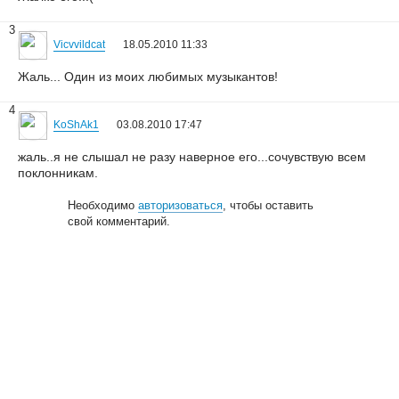
3
Vicvvildcat
18.05.2010 11:33
Жаль... Один из моих любимых музыкантов!
4
KoShAk1
03.08.2010 17:47
жаль..я не слышал не разу наверное его...сочувствую всем
поклонникам.
Необходимо
авторизоваться
, чтобы оставить
свой комментарий.
© 2006—2026
Creogen! Media Laboratory
. Также выражаем