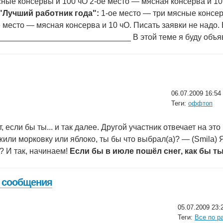
ные консервы и 100 чО 2-ое место — мясная консерва и 10
 "Лучший работник года":
1-ое место — три мясные консер
 место — мясная консерва и 10 чО. Писать заявки не надо. 
_______________________________ В этой теме я буду объя
06.07.2009 16:54
Теги:
оффтоп
, если бы ты... и так далее. Другой участник отвечает на эт
жили морковку или яблоко, ты бы что выбрал(а)? — (Smila)
)? И так, начинаем!
Если бы в июле пошёл снег, как бы т
 сообщения
05.07.2009 23:
Теги:
Все по р