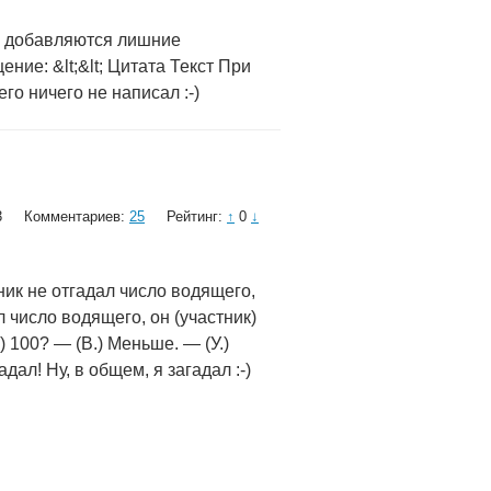
то добавляются лишние
ние: &lt;&lt; Цитата Текст При
го ничего не написал :-)
3
Комментариев:
25
Рейтинг:
↑
0
↓
ник не отгадал число водящего,
 число водящего, он (участник)
 100? — (В.) Меньше. — (У.)
дал! Ну, в общем, я загадал :-)