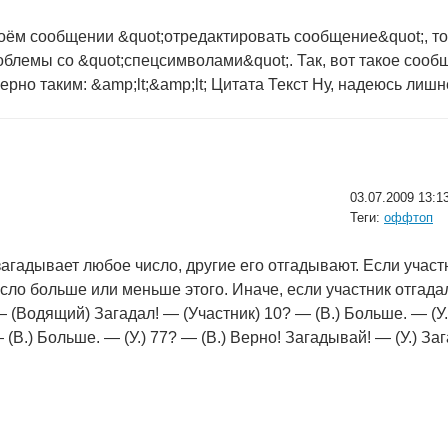
воём сообщении &quot;отредактировать сообщение&quot;, 
блемы со &quot;спецсимволами&quot;. Так, вот такое сообще
но таким: &amp;lt;&amp;lt; Цитата Текст Ну, надеюсь лишне
03.07.2009 13:1
Теги:
оффтоп
агадывает любое число, другие его отгадывают. Если участ
сло больше или меньше этого. Иначе, если участник отгадал
(Водящий) Загадал! — (Участник) 10? — (В.) Больше. — (У.)
 (В.) Больше. — (У.) 77? — (В.) Верно! Загадывай! — (У.) Зага