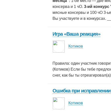
месяца":
1-ое место — две мяс
консерва и 1 чО.
3-ий конкурс
мясные консервы и 100 чО 3-ье
Вы участвуете и в конкурсах. 
Игра «Ваша реакция»
Котиков
Правила: один участник говорит
(Котиков) Если бы тебе предло
снег, как бы ты отреагировал(а
Ошибка при исправлении
Котиков