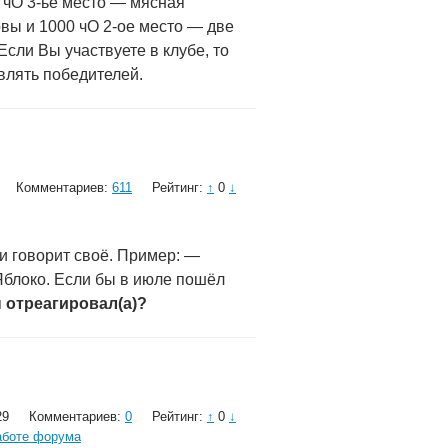
 чО 3-ье место — мясная
вы и 1000 чО 2-ое место — две
Если Вы участвуете в клубе, то
влять победителей.
Комментариев:
611
Рейтинг:
↑
0
↓
о и говорит своё. Пример: —
 Яблоко. Если бы в июле пошёл
ы отреагировал(а)?
29
Комментариев:
0
Рейтинг:
↑
0
↓
аботе форума