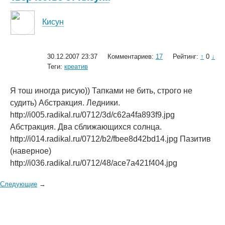
Кисун
30.12.2007 23:37
Комментариев:
17
Рейтинг:
↑
0
↓
Теги:
креатив
Я тош иногда рисую)) Тапками не бить, строго не
судить) Абстракция. Ледники.
http://i005.radikal.ru/0712/3d/c62a4fa893f9.jpg
Абстракция. Два сближающихся солнца.
http://i014.radikal.ru/0712/b2/fbee8d42bd14.jpg Пазитив
(наверное)
http://i036.radikal.ru/0712/48/ace7a421f404.jpg
Следующие
→