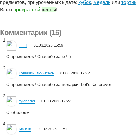
предметов, приуроченных к дате:
кубок
,
медаль
или
тортик
.
Всем
прекрасной
весны
!
Комментарии (16)
1
T__T
01.03.2026 15:59
С праздником! Спасибо за кх! :)
2
Кошачий_любитель
01.03.2026 17:22
С праздником! Спасибо за подарки! Let's Кх forever!
3
sylanadel
01.03.2026 17:27
С юбилеем!
4
Басита
01.03.2026 17:51