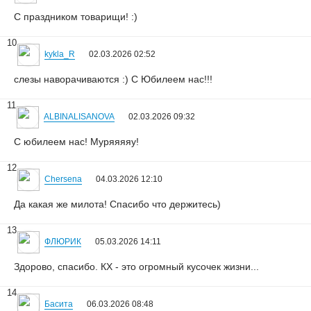
С праздником товарищи! :)
10
kykla_R
02.03.2026 02:52
слезы наворачиваются :) С Юбилеем нас!!!
11
ALBINALISANOVA
02.03.2026 09:32
С юбилеем нас! Муряяяяу!
12
Chersena
04.03.2026 12:10
Да какая же милота! Спасибо что держитесь)
13
ФЛЮРИК
05.03.2026 14:11
Здорово, спасибо. КХ - это огромный кусочек жизни...
14
Басита
06.03.2026 08:48