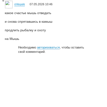
8
oVeшеk
07.05.2026 10:46
какое счастье мышь отведать
и снова спрятавшись в камыш
продлить рыбалкy и охотy
на Мышь
Необходимо
авторизоваться
, чтобы оставить
свой комментарий.
© 2006—2026
Creogen! Media Laboratory
. Также выражаем
благодарность
всем
, кто принимал участие в поддержке и развитии
проекта.