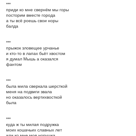
***
приди ко мне свернём мы горы
посторим вместе города
а ты всё роешь свои норы
балда
***
прыжок зловещее урчанье
и кто-то в лапах бьёт хвостом
я думал Мышь а оказался
фантом
***
была мила сверкала шерсткой
меня на подвиги звала
но оказалось вертихвосткой
была
***
куда ж ты милая подружка
моих кошачьих славных лет
иди ко мне моя норушка