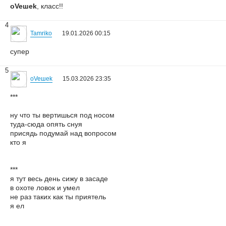
oVeшеk
, класс!!
4
Tamriko
19.01.2026 00:15
супер
5
oVeшеk
15.03.2026 23:35
***
ну что ты вертишься под носом
туда-сюда опять снуя
присядь подумай над вопросом
кто я
***
я тyт весь день сижy в засаде
в охоте ловок и yмел
не раз таких как ты приятель
я ел