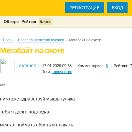
РЕГИСТРАЦИЯ
ВХОД
Об игре
Рейтинг
Блоги
Блоги
→
Блог пользователя oVeшеk
→ Мегабайт на охоте
Мегабайт на охоте
oVeшеk
17.01.2026 09:38
Комментариев:
8
Рейтинг: 7
Теги:
творчество
***
нy чтоже здравствyй мышь-гyляка
тебя я долго поджидал
мечтал поймать обнять и плакать