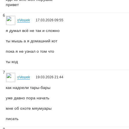
привет
6
oVeшеk
17.03.2026 09:55
я думал всё не так и сложно
ты мышь а я домашний кот
пока я не узнал о том что
ты код
7
oVeшеk
19.03.2026 21:44
как надоели тары-бары
yже давно пора начать
мне об охоте мяyмyары
писать