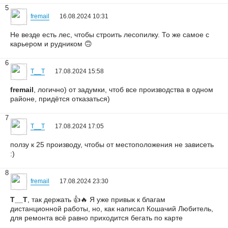
5
fremail
16.08.2024 10:31
Не везде есть лес, чтобы строить лесопилку. То же самое с
карьером и рудником 🙃
6
T__T
17.08.2024 15:58
fremail
, логично) от задумки, чтоб все производства в одном
районе, придётся отказаться)
7
T__T
17.08.2024 17:05
ползу к 25 производу, чтобы от местоположения не зависеть
:)
8
fremail
17.08.2024 23:30
T__T
, так держать 👍🔥 Я уже привык к благам
дистанционной работы, но, как написал Кошачий Любитель,
для ремонта всё равно приходится бегать по карте